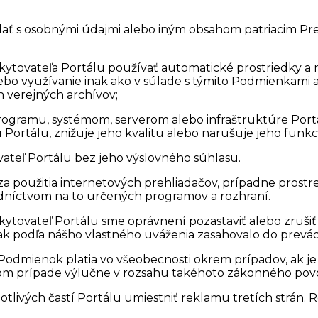
dať s osobnými údajmi alebo iným obsahom patriacim Pr
ytovateľa Portálu používať automatické prostriedky a ná
 alebo využívanie inak ako v súlade s týmito Podmienka
 verejných archívov;
ogramu, systémom, serverom alebo infraštruktúre Port
Portálu, znižuje jeho kvalitu alebo narušuje jeho funkci
ívateľ Portálu bez jeho výslovného súhlasu.
 použitia internetových prehliadačov, prípadne prostr
edníctvom na to určených programov a rozhraní.
kytovateľ Portálu sme oprávnení pozastaviť alebo zrušiť
 podľa nášho vlastného uváženia zasahovalo do prevád
mienok platia vo všeobecnosti okrem prípadov, ak je 
om prípade výlučne v rozsahu takéhoto zákonného povo
otlivých častí Portálu umiestniť reklamu tretích strán