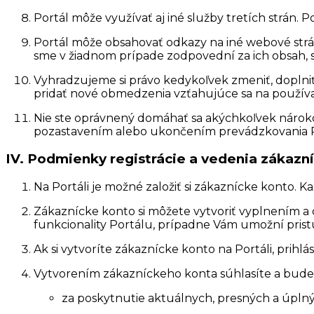
Portál môže využívať aj iné služby tretích strán.
Portál môže obsahovať odkazy na iné webové strá
sme v žiadnom prípade zodpovední za ich obsah, 
Vyhradzujeme si právo kedykoľvek zmeniť, doplniť,
pridať nové obmedzenia vzťahujúce sa na používa
Nie ste oprávnený domáhať sa akýchkoľvek nárokov
pozastavením alebo ukončením prevádzkovania Port
IV. Podmienky registrácie a vedenia zákazn
Na Portáli je možné založiť si zákaznícke konto.
Zákaznícke konto si môžete vytvoriť vyplnením a 
funkcionality Portálu, prípadne Vám umožní prist
Ak si vytvoríte zákaznícke konto na Portáli, prih
Vytvorením zákazníckeho konta súhlasíte a bud
za poskytnutie aktuálnych, presných a úplných