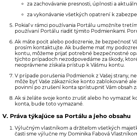
za zachovávanie presnosti, úplnosti a aktuáln
za vykonávanie všetkých opatrení k zabezpe
Pokiaľ v rámci používania Portálu umožníte tretí
používaní Portálu riadiť týmito Podmienkami. Po
Ak máte pocit alebo podozrenie, že bezpečnosť V
prosím kontaktujte. Ak budeme mať my podozrenie
kontu, môžeme prijať potrebné bezpečnostné opatr
týchto prípadoch nezodpovedáme za škody, ktoré V
neoprávnene získala prístup k Vášmu kontu.
V prípade porušenia Podmienok z Vašej strany, ne
môže byť Vaše zákaznícke konto zablokované al
povinní po zrušení konta sprístupniť Vám obsah 
Ak si želáte svoje konto zrušiť alebo ho vymazať 
konta, bude toto vymazané.
V. Práva týkajúce sa Portálu a jeho obsahu
Výlučným vlastníkom a držiteľom všetkých majetko
časti sme výlučne my Dominika Fabová Vlastníkom