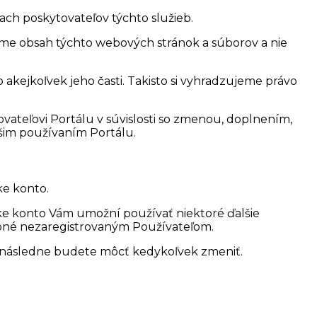
ach poskytovateľov týchto služieb.
eme obsah týchto webových stránok a súborov a nie
akejkoľvek jeho časti. Takisto si vyhradzujeme právo
vateľovi Portálu v súvislosti so zmenou, doplnením,
ašim používaním Portálu.
ke konto.
cke konto Vám umožní používať niektoré ďalšie
tupné nezaregistrovaným Používateľom.
 si následne budete môcť kedykoľvek zmeniť.