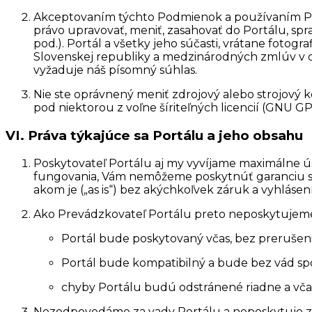
Akceptovaním týchto Podmienok a používaním Port
právo upravovať, meniť, zasahovať do Portálu, spra
pod.). Portál a všetky jeho súčasti, vrátane fotogra
Slovenskej republiky a medzinárodných zmlúv v ob
vyžaduje náš písomný súhlas.
Nie ste oprávnený meniť zdrojový alebo strojový kó
pod niektorou z voľne šíriteľných licencií (GNU GPL 
VI. Práva týkajúce sa Portálu a jeho obsahu
Poskytovateľ Portálu aj my vyvíjame maximálne ús
fungovania, Vám nemôžeme poskytnúť garanciu st
akom je („as is“) bez akýchkoľvek záruk a vyhlásení
Ako Prevádzkovateľ Portálu preto neposkytujeme 
Portál bude poskytovaný včas, bez prerušeni
Portál bude kompatibilný a bude bez vád sp
chyby Portálu budú odstránené riadne a vča
Nezodpovedáme za vady Portálu a neposkytuje zá