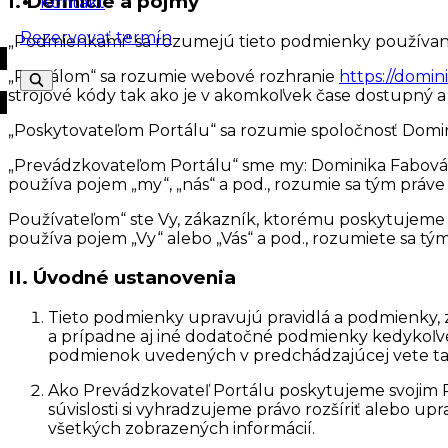
I. Definície a pojmy
Kontakt
Rezervovať termín
„Podmienkami“ sa rozumejú tieto podmienky používa
„Portálom“ sa rozumie webové rozhranie
https://domin
strojové kódy tak ako je v akomkoľvek čase dostupný
„Poskytovateľom Portálu“ sa rozumie spoločnosť Domini
„Prevádzkovateľom Portálu“ sme my: Dominika Fabová, 
používa pojem „my“, „nás“ a pod., rozumie sa tým práv
Používateľom“ ste Vy, zákazník, ktorému poskytujeme 
používa pojem „Vy“ alebo „Vás“ a pod., rozumiete sa tým
II. Úvodné ustanovenia
Tieto podmienky upravujú pravidlá a podmienky,
a prípadne aj iné dodatočné podmienky kedykoľve
podmienok uvedených v predchádzajúcej vete ta
Ako Prevádzkovateľ Portálu poskytujeme svojim Použ
súvislosti si vyhradzujeme právo rozšíriť alebo u
všetkých zobrazených informácií.