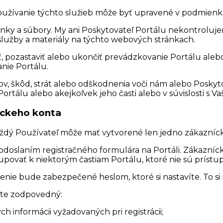
 Používanie týchto služieb môže byť upravené v podmienk
nky a súbory. My ani Poskytovateľ Portálu nekontroluj
služby a materiály na týchto webových stránkach.
 pozastaviť alebo ukončiť prevádzkovanie Portálu alebo 
nie Portálu.
, škôd, strát alebo odškodnenia voči nám alebo Poskyto
álu alebo akejkoľvek jeho časti alebo v súvislosti s V
íckeho konta
 Každý Používateľ môže mať vytvorené len jedno zákazníc
odoslaním registračného formulára na Portáli. Zákazní
upovať k niektorým častiam Portálu, ktoré nie sú prís
lásenie bude zabezpečené heslom, ktoré si nastavíte. To
ete zodpovedný:
 informácii vyžadovaných pri registrácii;