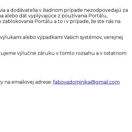
pcovia a dodávatelia v žiadnom prípade nezodpovedajú za
 alebo dát vyplývajúce z používania Portálu,
 zablokovania Portálu a to i v prípade, že ste nás na
výlukami alebo výpadkami Vašich systémov, verejnej
kytujeme výlučne záruku v tomto rozsahu a v ostatnom
y na emailovej adrese:
fabovadominika@gmail.com