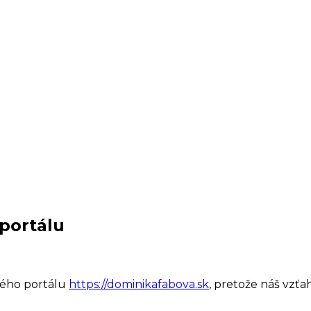
portálu
vého portálu
https://dominikafabova.sk
, pretože náš vzťa