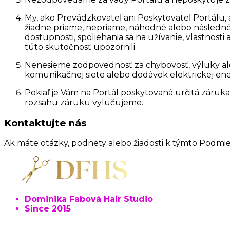
My, ako Prevádzkovateľ ani Poskytovateľ Portálu, a
žiadne priame, nepriame, náhodné alebo následné
dostupnosti, spoliehania sa na užívanie, vlastnosti
túto skutočnosť upozornili.
Nenesieme zodpovednosť za chybovosť, výluky ale
komunikačnej siete alebo dodávok elektrickej ene
Pokiaľ je Vám na Portál poskytovaná určitá záruk
rozsahu záruku vylučujeme.
Kontaktujte nás
Ak máte otázky, podnety alebo žiadosti k týmto Podmi
Dominika Fabová Hair Studio
Since 2015
Čingovská 1377/3
040 12, Košice - Nad Jazerom