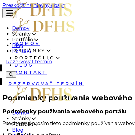
Preskočiť na hlavný obsah
Domov
Stránky
Portfólio
DOMOV
Blog
STRÁNKY
Kontakt
PORTFÓLIO
Rezervovať termín
BLOG
KONTAKT
REZERVOVAŤ TERMÍN
Podmienky používania webového 
Podmienky používania webového portálu
Domov
Stránky
Prečítajte si prosím tieto podmienky používania webo
Portfólio
Blog