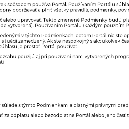
ek spôsobom používa Portál. Používaním Portálu súhla
pný dodržiavať a plniť všetky pravidlá, podmienky, povin
ť alebo upravovať. Takto zmenené Podmienky budú pl
bude vytvorená). Používaním Portálu (každým použitím P
edenými v týchto Podmienkach, potom Portál nie ste opr
j situácii zamedzený. Ak ste nespokojný s akoukoľvek čas
hlasu je prestať Portál používať.
sahu použijú aj pri používaní nami vytvorených progra
i.
súlade s týmto Podmienkami a platnými právnymi predp
ť za odplatu alebo bezodplatne Portál alebo jeho časť