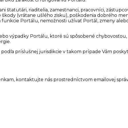
ni štatutári, riaditelia, zamestnanci, pracovníci, zástu
 škody (vrátane ušlého zisku), poškodenia dobrého mena
 a funkcie Portálu, nemožnosti užívať Portál, zmeny alebo
bo výpadky Portálu, ktoré sú spôsobené chybovosťou, 
rgie.
a podľa príslušnej jurisdikcie v takom prípade Vám pos
enkam, kontaktujte nás prostredníctvom emailovej správ