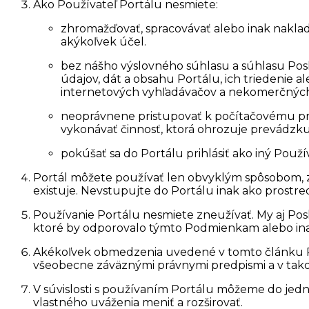
Ako Používateľ Portálu nesmiete:
zhromažďovať, spracovávať alebo inak nakla
akýkoľvek účel.
bez nášho výslovného súhlasu a súhlasu Posk
údajov, dát a obsahu Portálu, ich triedenie
internetových vyhľadávačov a nekomerčných
neoprávnene pristupovať k počítačovému pr
vykonávať činnosť, ktorá ohrozuje prevádzku 
pokúšať sa do Portálu prihlásiť ako iný Použ
Portál môžete používať len obvyklým spôsobom, za
existuje. Nevstupujte do Portálu inak ako prostr
Používanie Portálu nesmiete zneužívať. My aj Pos
ktoré by odporovalo týmto Podmienkam alebo inak
Akékoľvek obmedzenia uvedené v tomto článku Pod
všeobecne záväznými právnymi predpismi a v tak
V súvislosti s používaním Portálu môžeme do jedn
vlastného uváženia meniť a rozširovať.