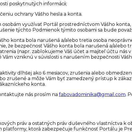
osti poskytnutých informácii;
čeniu ochrany Vášho hesla a konta.
m osobám využívať Portál prostredníctvom Vášho konta, z
rušenie týchto Podmienok týmito osobami sa bude pova
ášho konta bola narušená a/alebo tretia osoba neopráv
, že bezpečnosť Vášho konta bola narušená a/alebo tr
enia (napr. zablokujeme Váš účet a majiteľ účtu nás v
ám vzniknú v súvislosti s narušením bezpečnosti Vášho
aktivity dlhšej ako 6 mesiacov, zrušenia alebo obmedzen
ebo zrušené a môže Vám byť zamedzený prístup k záka
zákazníckeho konta.
kontaktujte nás prosím na
fabovadominika@gmail.com
. 
vých práv a ostatných práv duševného vlastníctva k obs
 platformy, ktorá zabezpečuje funkčnosť Portálu je Pr