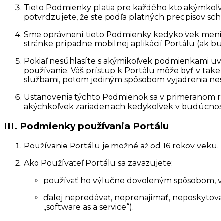
Tieto Podmienky platia pre každého kto akýmkoľv
potvrdzujete, že ste podľa platných predpisov scho
Sme oprávnení tieto Podmienky kedykoľvek meni
stránke prípadne mobilnej aplikácií Portálu (ak 
Pokiaľ nesúhlasíte s akýmikoľvek podmienkami uv
používanie. Váš prístup k Portálu môže byť v take
službami, potom jediným spôsobom vyjadrenia nesú
Ustanovenia týchto Podmienok sa v primeranom roz
akýchkoľvek zariadeniach kedykoľvek v budúcnost
III. Podmienky používania Portálu
Používanie Portálu je možné až od 16 rokov veku.
Ako Používateľ Portálu sa zaväzujete:
používať ho výlučne dovoleným spôsobom, v 
ďalej nepredávať, neprenajímať, neposkytova
„software as a service“).