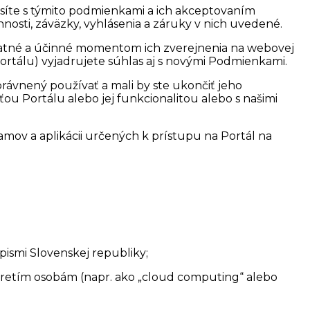
síte s týmito podmienkami a ich akceptovaním
nosti, záväzky, vyhlásenia a záruky v nich uvedené.
atné a účinné momentom ich zverejnenia na webovej
ortálu) vyjadrujete súhlas aj s novými Podmienkami.
ávnený používať a mali by ste ukončiť jeho
ťou Portálu alebo jej funkcionalitou alebo s našimi
mov a aplikácii určených k prístupu na Portál na
ismi Slovenskej republiky;
 tretím osobám (napr. ako „cloud computing“ alebo