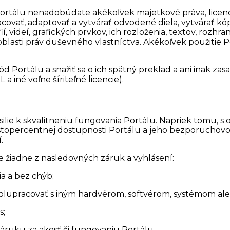
álu nenadobúdate akékoľvek majetkové práva, licencie,
covať, adaptovať a vytvárať odvodené diela, vytvárať kópie
fií, videí, grafických prvkov, ich rozloženia, textov, rozh
lasti práv duševného vlastníctva. Akékoľvek použitie P
d Portálu a snažiť sa o ich spätný preklad a ani inak zas
a iné voľne šíriteľné licencie).
ilie k skvalitneniu fungovania Portálu. Napriek tomu, s
opercentnej dostupnosti Portálu a jeho bezporuchovost
.
žiadne z nasledovných záruk a vyhlásení:
a a bez chýb;
olupracovať s iným hardvérom, softvérom, systémom ale
s;
ruku za akosť či fungovaniu Portálu.