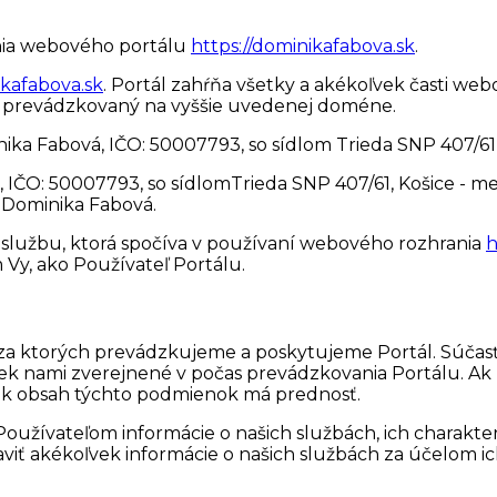
nia webového portálu
https://dominikafabova.sk
.
ikafabova.sk
. Portál zahŕňa všetky a akékoľvek časti webo
 a prevádzkovaný na vyššie uvedenej doméne.
ka Fabová, IČO: 50007793, so sídlom Trieda SNP 407/61, 
IČO: 50007793, so sídlomTrieda SNP 407/61, Košice - me
e Dominika Fabová.
službu, ktorá spočíva v používaní webového rozhrania
h
 Vy, ako Používateľ Portálu.
 za ktorých prevádzkujeme a poskytujeme Portál. Súča
k nami zverejnené v počas prevádzkovania Portálu. Ak b
k obsah týchto podmienok má prednosť.
ívateľom informácie o našich službách, ich charakteristi
praviť akékoľvek informácie o našich službách za účelom 