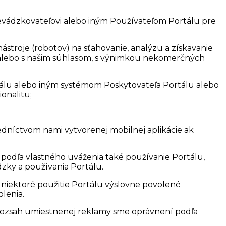
evádzkovateľovi alebo iným Používateľom Portálu pre
stroje (robotov) na sťahovanie, analýzu a získavanie
mi alebo s našim súhlasom, s výnimkou nekomerčných
álu alebo iným systémom Poskytovateľa Portálu alebo
onalitu;
edníctvom nami vytvorenej mobilnej aplikácie ak
 podľa vlastného uváženia také používanie Portálu,
zky a používania Portálu.
niektoré použitie Portálu výslovne povolené
lenia.
. Rozsah umiestnenej reklamy sme oprávnení podľa